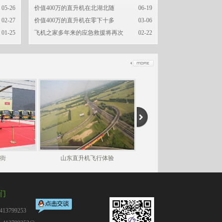
05-26
价值400万的直升机在北湖北随
06-19
02-27
价值400万的直升机在零下十多
03-06
01-25
飞机之家多年来的应急救援将再次
02-22
街
山东直升机飞行体验
山东房地产答谢客户
们
13799253