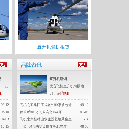
直升机包机租赁
撼
直升机培训
0，以
凌音飞机直升机驾照培
细]
训，齐
[详细]
08-12
飞机之家集团正式签约独家承包运
09-12
05-10
价值近600万的罗宾逊R44开
01-08
04-03
飞机之家桂林山水旅游基地乘坐直
11-14
10-15
一架400万的罗宾逊在湖北省进
08-30