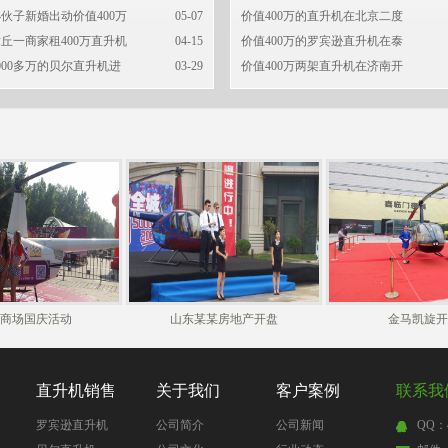
伙子新婚出动价值400万
05-07
价值400万的直升机在北京二度
丘一商家租400万直升机
04-15
价值400万的罗宾逊直升机在泰
000多万的贝尔直升机进
03-29
价值400万两架直升机在济南开
商场国庆活动
山东某某房地产开盘
金马凯旋开
直升机销售
关于我们
客户案例
联系我
罗宾逊直升机
公司简介
公司新闻
QQ：4