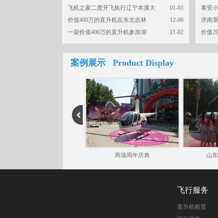
飞机之家二度开飞执行辽宁本溪大
01-03
泰安小
价值400万的直升机在东北吉林
12-06
济南章
一架价值400万的直升机参加湖
11-02
价值2
案例展示 Product Display
商场周年庆典
山东
飞行服务
直升机租赁