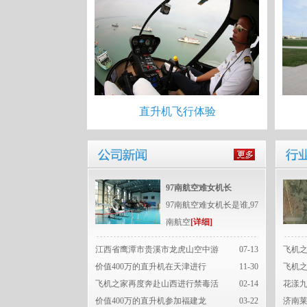
直升机飞行体验
97南航空难女机长
97南航空难女机长是谁,97
南航空
[详细]
江西省鹰潭市贵溪市龙虎山空中游
07-13
飞机
价值400万的直升机在天津进行
11-30
飞机
飞机之家再度奔赴山西进行禁毒活
02-14
花漾九
价值400万的直升机参加福建龙
03-22
济南莱