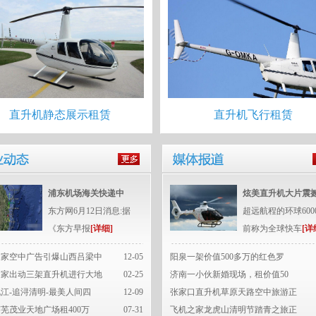
直升机静态展示租赁
直升机飞行租赁
浦东机场海关快递中
炫美直升机大片震
东方网6月12日消息:据
超远航程的环球600
《东方早报
[详细]
前称为全球快车
[详
之家空中广告引爆山西吕梁中
12-05
阳泉一架价值500多万的红色罗
之家出动三架直升机进行大地
02-25
济南一小伙新婚现场，租价值50
江-追浔清明-最美人间四
12-09
张家口直升机草原天路空中旅游正
芜茂业天地广场租400万
07-31
飞机之家龙虎山清明节踏青之旅正