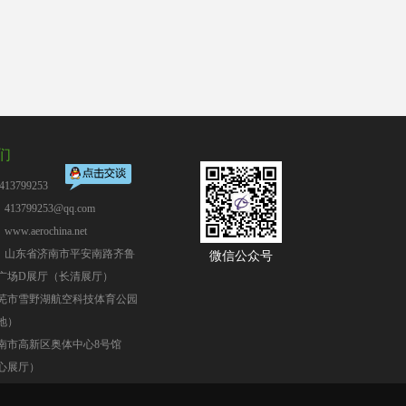
们
13799253
13799253@qq.com
：
www.aerochina.net
：山东省济南市平安南路齐鲁
微信公众号
广场D展厅（长清展厅）
芜市雪野湖航空科技体育公园
地）
南市高新区奥体中心8号馆
心展厅）