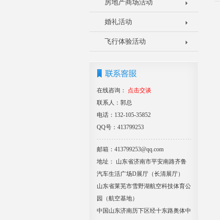
房地产商场活动
婚礼活动
飞行体验活动
在线咨询：
点击交谈
联系人：郭总
电话：132-105-35852
QQ号：413799253
邮箱：413799253@qq.com
地址： 山东省济南市平安南路齐鲁
汽车生活广场D展厅（长清展厅）
山东省莱芜市雪野湖航空科技体育公
园（航空基地）
中国山东济南历下区经十东路奥体中