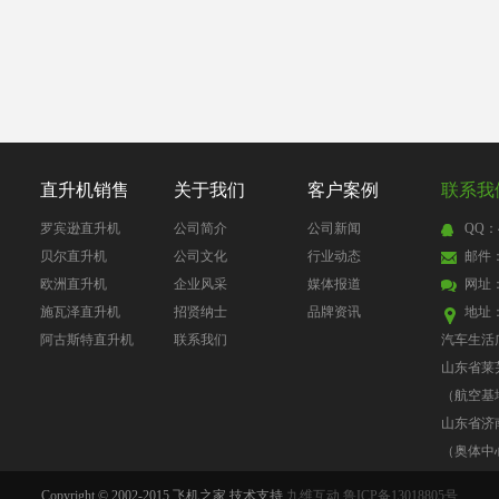
直升机销售
关于我们
客户案例
联系我
罗宾逊直升机
公司简介
公司新闻
QQ：4
贝尔直升机
公司文化
行业动态
邮件：4
欧洲直升机
企业风采
媒体报道
网址
施瓦泽直升机
招贤纳士
品牌资讯
地址
阿古斯特直升机
联系我们
汽车生活
山东省莱
（航空基
山东省济
（奥体中
Copyright © 2002-2015 飞机之家 技术支持
九维互动
鲁ICP备13018805号