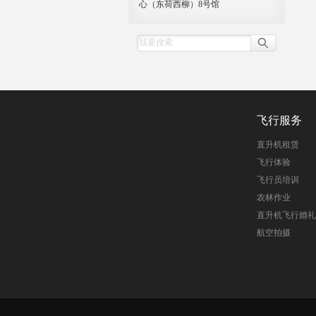
心（东荷西柳）8号馆
飞行服务
直升机租赁
飞行体验
飞行员培训
农林作业
直升机飞行婚礼
航空拍摄